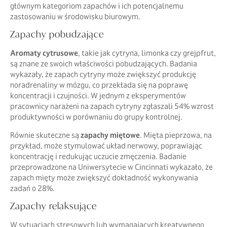
głównym kategoriom zapachów i ich potencjalnemu
zastosowaniu w środowisku biurowym.
Zapachy pobudzające
Aromaty cytrusowe
, takie jak cytryna, limonka czy grejpfrut,
są znane ze swoich właściwości pobudzających. Badania
wykazały, że zapach cytryny może zwiększyć produkcję
noradrenaliny w mózgu, co przekłada się na poprawę
koncentracji i czujności. W jednym z eksperymentów
pracownicy narażeni na zapach cytryny zgłaszali 54% wzrost
produktywności w porównaniu do grupy kontrolnej.
Równie skuteczne są
zapachy miętowe
. Mięta pieprzowa, na
przykład, może stymulować układ nerwowy, poprawiając
koncentrację i redukując uczucie zmęczenia. Badanie
przeprowadzone na Uniwersytecie w Cincinnati wykazało, że
zapach mięty może zwiększyć dokładność wykonywania
zadań o 28%.
Zapachy relaksujące
W sytuacjach stresowych lub wymagających kreatywnego