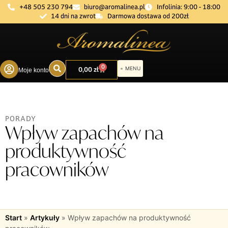
+48 505 230 794
biuro@aromalinea.pl
Infolinia: 9:00 - 18:00
14 dni na zwrot
Darmowa dostawa od 200zł
0
0,00
zł
Moje konto
DOBÓR ZAPACHU
PORADY
Wpływ zapachów na
produktywność
pracowników
Start
»
Artykuły
»
Wpływ zapachów na produktywność