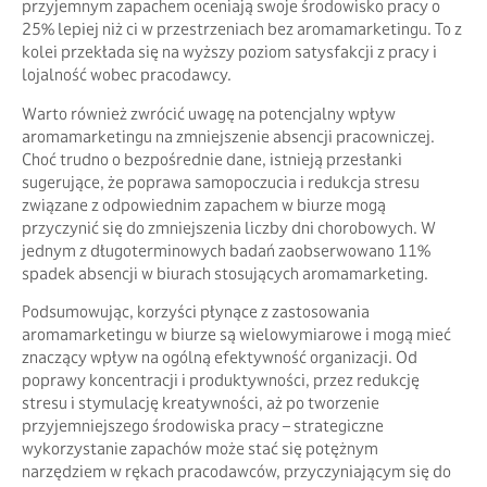
przyjemnym zapachem oceniają swoje środowisko pracy o
25% lepiej niż ci w przestrzeniach bez aromamarketingu. To z
kolei przekłada się na wyższy poziom satysfakcji z pracy i
lojalność wobec pracodawcy.
Warto również zwrócić uwagę na potencjalny wpływ
aromamarketingu na zmniejszenie absencji pracowniczej.
Choć trudno o bezpośrednie dane, istnieją przesłanki
sugerujące, że poprawa samopoczucia i redukcja stresu
związane z odpowiednim zapachem w biurze mogą
przyczynić się do zmniejszenia liczby dni chorobowych. W
jednym z długoterminowych badań zaobserwowano 11%
spadek absencji w biurach stosujących aromamarketing.
Podsumowując, korzyści płynące z zastosowania
aromamarketingu w biurze są wielowymiarowe i mogą mieć
znaczący wpływ na ogólną efektywność organizacji. Od
poprawy koncentracji i produktywności, przez redukcję
stresu i stymulację kreatywności, aż po tworzenie
przyjemniejszego środowiska pracy – strategiczne
wykorzystanie zapachów może stać się potężnym
narzędziem w rękach pracodawców, przyczyniającym się do