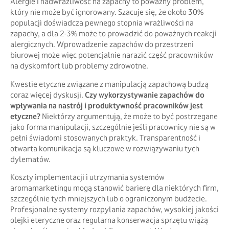
Alergie i nadwrażliwość na zapachy to poważny problem,
który nie może być ignorowany. Szacuje się, że około 30%
populacji doświadcza pewnego stopnia wrażliwości na
zapachy, a dla 2-3% może to prowadzić do poważnych reakcji
alergicznych. Wprowadzenie zapachów do przestrzeni
biurowej może więc potencjalnie narazić część pracowników
na dyskomfort lub problemy zdrowotne.
Kwestie etyczne związane z manipulacją zapachową budzą
coraz więcej dyskusji.
Czy wykorzystywanie zapachów do
wpływania na nastrój i produktywność pracowników jest
etyczne?
Niektórzy argumentują, że może to być postrzegane
jako forma manipulacji, szczególnie jeśli pracownicy nie są w
pełni świadomi stosowanych praktyk. Transparentność i
otwarta komunikacja są kluczowe w rozwiązywaniu tych
dylematów.
Koszty implementacji i utrzymania systemów
aromamarketingu mogą stanowić barierę dla niektórych firm,
szczególnie tych mniejszych lub o ograniczonym budżecie.
Profesjonalne systemy rozpylania zapachów, wysokiej jakości
olejki eteryczne oraz regularna konserwacja sprzętu wiążą