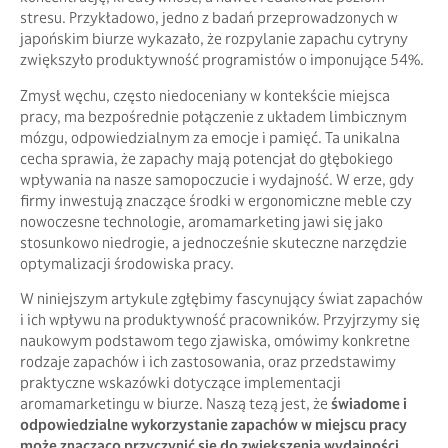
stresu. Przykładowo, jedno z badań przeprowadzonych w
japońskim biurze wykazało, że rozpylanie zapachu cytryny
zwiększyło produktywność programistów o imponujące 54%.
Zmysł węchu, często niedoceniany w kontekście miejsca
pracy, ma bezpośrednie połączenie z układem limbicznym
mózgu, odpowiedzialnym za emocje i pamięć. Ta unikalna
cecha sprawia, że zapachy mają potencjał do głębokiego
wpływania na nasze samopoczucie i wydajność. W erze, gdy
firmy inwestują znaczące środki w ergonomiczne meble czy
nowoczesne technologie, aromamarketing jawi się jako
stosunkowo niedrogie, a jednocześnie skuteczne narzędzie
optymalizacji środowiska pracy.
W niniejszym artykule zgłębimy fascynujący świat zapachów
i ich wpływu na produktywność pracowników. Przyjrzymy się
naukowym podstawom tego zjawiska, omówimy konkretne
rodzaje zapachów i ich zastosowania, oraz przedstawimy
praktyczne wskazówki dotyczące implementacji
aromamarketingu w biurze. Naszą tezą jest, że
świadome i
odpowiedzialne wykorzystanie zapachów w miejscu pracy
może znacząco przyczynić się do zwiększenia wydajności,