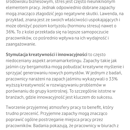
środowisku biznesowym, stres jest często nieuniknionym
elementem pracy. Jednak odpowiednio dobrane zapachy
mogą znacząco złagodzić jego negatywne skutki. Lawenda, na
przykład, znana jest ze swoich właściwości uspokajających i
może obniżyć poziom kortyzolu (hormonu stresu) nawet o
36%. To z kolei przekłada się na lepsze samopoczucie
pracowników, co pośrednio wpływa na ich wydajność i
zaangażowanie.
Stymulacja kreatywności i innowacyjności
to często
niedoceniany aspekt aromamarketingu. Zapachy takie jak
jaśmin czy bergamotka mogą pobudzać kreatywne myślenie i
sprzyjać generowaniu nowych pomysłów. W jednym z badań,
pracownicy narażeni na zapach jaśminu wykazywali o 33%
wyższą kreatywność w rozwiązywaniu problemów w
porównaniu do grupy kontrolnej. To szczególnie istotne w
branżach, gdzie innowacyjność jest kluczem do sukcesu.
Tworzenie przyjemnej atmosfery pracy to benefit, który
trudno przecenić. Przyjemne zapachy mogą znacząco
poprawić ogólne postrzeganie miejsca pracy przez
pracowników. Badania pokazują, że pracownicy w biurach z