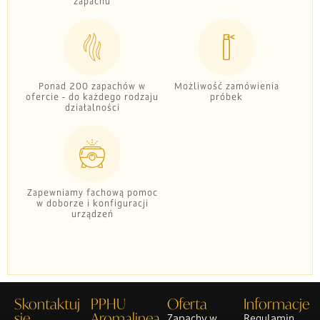
zapachu
Ponad 200 zapachów w
Możliwość zamówienia
ofercie - do każdego rodzaju
próbek
działalności
Zapewniamy fachową pomoc
w doborze i konfiguracji
urządzeń
Skontaktuj
PPHU
Oferta
Informacje
się
Aromalinea
Zapachy w
Regulamin