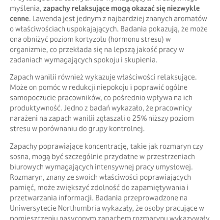
myślenia,
zapachy relaksujące mogą okazać się niezwykle
cenne
. Lawenda jest jednym z najbardziej znanych aromatów
o właściwościach uspokajających. Badania pokazują, że może
ona obniżyć poziom kortyzolu (hormonu stresu) w
organizmie, co przekłada się na lepszą jakość pracy w
zadaniach wymagających spokoju i skupienia.
Zapach wanilii również wykazuje właściwości relaksujące.
Może on pomóc w redukcji niepokoju i poprawić ogólne
samopoczucie pracowników, co pośrednio wpływa na ich
produktywność. Jedno z badań wykazało, że pracownicy
narażeni na zapach wanilii zgłaszali o 25% niższy poziom
stresu w porównaniu do grupy kontrolnej.
Zapachy poprawiające koncentrację, takie jak rozmaryn czy
sosna, mogą być szczególnie przydatne w przestrzeniach
biurowych wymagających intensywnej pracy umysłowej.
Rozmaryn, znany ze swoich właściwości poprawiających
pamięć, może zwiększyć zdolność do zapamiętywania i
przetwarzania informacji. Badania przeprowadzone na
Uniwersytecie Northumbria wykazały, że osoby pracujące w
pomieszczeniu nasyconym zapachem rozmarynu wykazywały