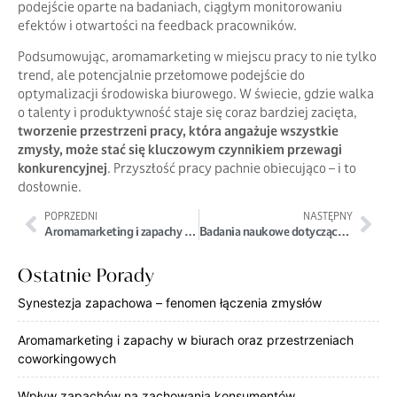
podejście oparte na badaniach, ciągłym monitorowaniu
efektów i otwartości na feedback pracowników.
Podsumowując, aromamarketing w miejscu pracy to nie tylko
trend, ale potencjalnie przełomowe podejście do
optymalizacji środowiska biurowego. W świecie, gdzie walka
o talenty i produktywność staje się coraz bardziej zacięta,
tworzenie przestrzeni pracy, która angażuje wszystkie
zmysły, może stać się kluczowym czynnikiem przewagi
konkurencyjnej
. Przyszłość pracy pachnie obiecująco – i to
dosłownie.
POPRZEDNI
NASTĘPNY
Aromamarketing i zapachy w centrach handlowych – strategia i implementacja
Badania naukowe dotyczące skuteczności aromamarketingu
Ostatnie Porady
Synestezja zapachowa – fenomen łączenia zmysłów
Aromamarketing i zapachy w biurach oraz przestrzeniach
coworkingowych
Wpływ zapachów na zachowania konsumentów