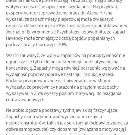
Badania naukowe potwierdzają, że zapachy mają znaczący
wpływ na nasze samopoczucie i wydajność. Na przykład,
eksperyment przeprowadzony przez dr. Alana Hirsha
wykazał, że zapach mięty pieprzowej może zwiększyć
czujność i koncentrację o 28%. Inne badanie, opublikowane w
Journal of Environmental Psychology, udowodniło, że zapach
lawendy może zmniejszyć liczbę błędów popełnianych
podczas pracy biurowej o 20%.
Warto zauważyć, że wpływ zapachów na produktywność nie
ogranicza się tylko do bezpośredniego oddziaływania na
koncentrację. Zapachy mogą również pośrednio wpływać na
wydajność poprzez poprawę nastroju i redukcję stresu.
Badania przeprowadzone na Uniwersytecie w Miami
wykazały, że pracownicy narażeni na przyjemne zapachy
wykazywali o 25% wyższy poziom motywacji do osiągania
celów zawodowych.
Neurobiologiczne podstawy tych zjawisk są fascynujące.
Zapachy mogą stymulować wydzielanie różnych
neurotransmiterów, takich jak serotonina (odpowiedzialna za
dobre samopoczucie) czy dopamina (związana z motywacją i