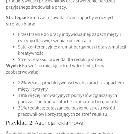
produktywności pracowników oraz stworzenie bardziej
przyjaznego środowiska pracy.
Strategia:
Firma zastosowała różne zapachy w różnych
strefach biura:
Przestrzenie do pracy indywidualnej: zapach mięty i
cytryny dla zwiększenia koncentracji
Sale konferencyjne: aromat bergamotki dla stymulacji
kreatywności
Strefy relaksu: lawenda dla redukcji stresu
Wyniki:
Po sześciu miesiącach od wdrożenia, firma
zaobserwowała:
22% wzrost produktywności w obszarach z zapachem
mięty i cytryny
18% więcej innowacyjnych pomysłów zgłaszanych
podczas spotkań w salach z aromatem bergamotki
31% redukcję zgłaszanego poziomu stresu wśród
pracowników korzystających ze stref relaksu
Przykład 2: Agencja reklamowa
Średniej wielkości agencja reklamowa w Nowym Jorku