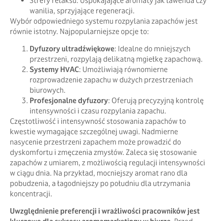
Strefy relaksu: Uspokajające aromaty jak lawenda czy
wanilia, sprzyjające regeneracji.
Wybór odpowiedniego systemu rozpylania zapachów jest
równie istotny. Najpopularniejsze opcje to:
Dyfuzory ultradźwiękowe
: Idealne do mniejszych
przestrzeni, rozpylają delikatną mgiełkę zapachową.
Systemy HVAC
: Umożliwiają równomierne
rozprowadzenie zapachu w dużych przestrzeniach
biurowych.
Profesjonalne dyfuzory
: Oferują precyzyjną kontrolę
intensywności i czasu rozpylania zapachu.
Częstotliwość i intensywność stosowania zapachów to
kwestie wymagające szczególnej uwagi. Nadmierne
nasycenie przestrzeni zapachem może prowadzić do
dyskomfortu i zmęczenia zmysłów. Zaleca się stosowanie
zapachów z umiarem, z możliwością regulacji intensywności
w ciągu dnia. Na przykład, mocniejszy aromat rano dla
pobudzenia, a łagodniejszy po południu dla utrzymania
koncentracji.
Uwzględnienie preferencji i wrażliwości pracowników jest