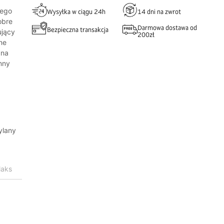
ą
tego
Wysyłka w ciągu 24h
14 dni na zwrot
obre
Darmowa dostawa od
Bezpieczna transakcja
ujący
200zł
ne
 na
nny
ylany
laks
u