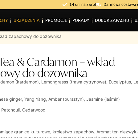
14 dni na zwrot
Darmowa dostawa 
CHY
URZĄDZENIA
PROMOCJE
PORADY
DOBÓR ZAPACHU
U
kład zapachowy do dozownika
Tea & Cardamon – wkład
owy do dozownika
damon (kardamon), Lemongrasss (trawa cytrynowa), Eucalyptus, L
ese ginger, Yang Yang, Amber (bursztyn), Jasmine (jaśmin)
:
Patchouli, Cedarwood
amiące granice kulturowe, królestwo zapachów. Aromat ten niezwykl