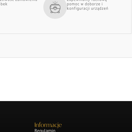
óbek
pomoc w doborze i
konfiguracji urządzeń
Informacje
Regulamin