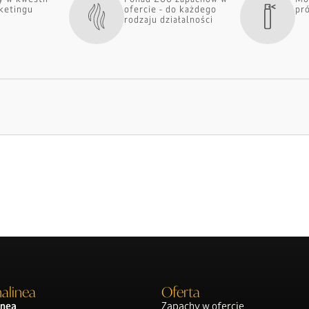
ketingu
ofercie - do każdego
pr
rodzaju działalności
alinea
Oferta
nea
Zapachy w ofercie