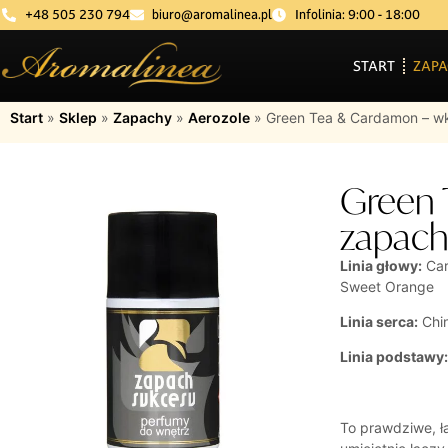
+48 505 230 794
biuro@aromalinea.pl
Infolinia: 9:00 - 18:00
START
ZAPA
Start
»
Sklep
»
Zapachy
»
Aerozole
»
Green Tea & Cardamon – w
Green 
zapach
Linia głowy:
Car
Sweet Orange
Linia serca:
Chin
Linia podstawy
To prawdziwe, ł