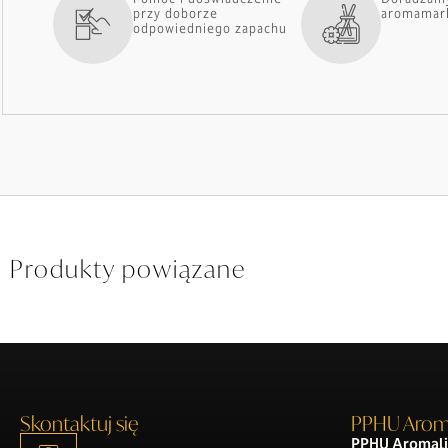
przy doborze
aromamar
odpowiedniego zapachu
Produkty powiązane
Skontaktuj się
PPHU Arom
PPHU Aromali