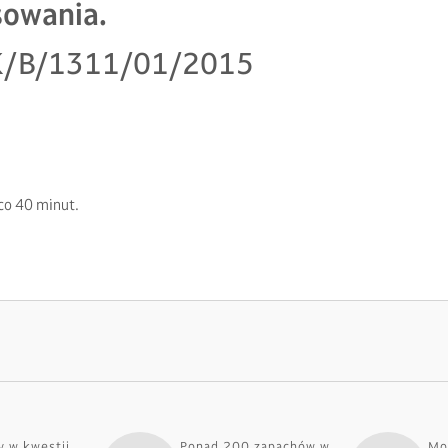
sowania.
 HK/B/1311/01/2015
co 40 minut.
 w kwestii
Ponad 200 zapachów w
Mo