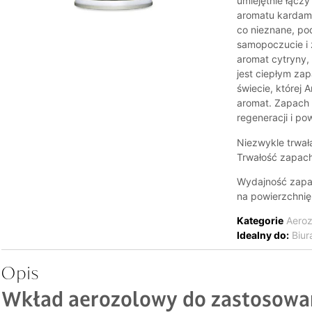
umiejętnie łącz
aromatu kardamo
co nieznane, po
samopoczucie i 
aromat cytryny,
jest ciepłym za
świecie, której
aromat. Zapach t
regeneracji i po
Niezwykle trwał
Trwałość zapach
Wydajność zapac
na powierzchnię
Kategorie
Aeroz
Idealny do:
Biur
Opis
Wkład aerozolowy do zastosow