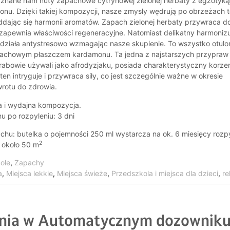
y znane nam nuty zapachowe cytrynowej zielonej herbaty z egzotyk
nu. Dzięki takiej kompozycji, nasze zmysły wędrują po obrzeżach 
ddając się harmonii aromatów. Zapach zielonej herbaty przywraca d
zapewnia właściwości regeneracyjne. Natomiast delikatny harmoniz
 działa antystresowo wzmagając nasze skupienie. To wszystko otulo
pachowym płaszczem kardamonu. Ta jedna z najstarszych przypraw
 Arabowie używali jako afrodyzjaku, posiada charakterystyczny korze
en intryguje i przywraca siły, co jest szczególnie ważne w okresie
wrotu do zdrowia.
a i wydajna kompozycja.
u po rozpyleniu: 3 dni
hu: butelka o pojemności 250 ml wystarcza na ok. 6 miesięcy rozp
2
 około 50 m
ole
,
Zapachy
a
,
Miejsca lekkie
,
Miejsca świeże
,
Przedszkola i miejsca dla dzieci
,
re
ania w Automatycznym dozownik