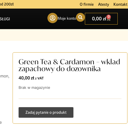
O firmie
Atesty
Kontakt
od 200zł
0
0,00
zł
SŁUGI
Moje konto
Green Tea & Cardamon – wkład
zapachowy do dozownika
emon,
40,00
zł
z VAT
Brak w magazynie
Zadaj pytanie o produkt
e