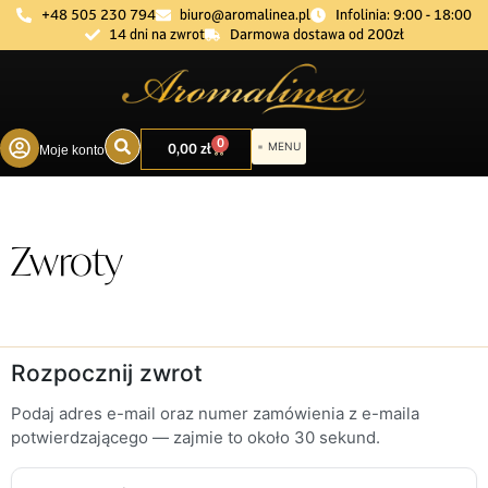
+48 505 230 794
biuro@aromalinea.pl
Infolinia: 9:00 - 18:00
14 dni na zwrot
Darmowa dostawa od 200zł
0
0,00
zł
Moje konto
DOBÓR ZAPACHU
Zwroty
Rozpocznij zwrot
Podaj adres e-mail oraz numer zamówienia z e-maila
potwierdzającego — zajmie to około 30 sekund.