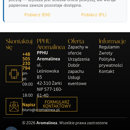
papierowa zawsze pozostaje dostępna.
Pobierz (EN)
Pobierz (PL)
Skontaktuj
PPHU
Oferta
Informacje
się
Aromalinea
Zapachy w
Regulamin
PPHU
ofercie
Zwroty
+48
505
Aromalinea
Urządzenia
Polityka
230
ul.
Dobór
prywatności
794
Leśniowska
zapachu
Kontakt
pn-
85
Usługi
pt:
42-310 Żarki
eventowe
09:00
NIP 577-160-
-
18:00
61-40
FORMULARZ
Napisz
KONTAKTOWY
biuro@aromalinea.pl
© 2026
Aromalinea
. Wszelkie prawa zastrzeżone