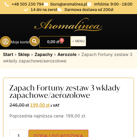
+48 505 230 794
biuro@aromalinea.pl
Infolinia: 9:00 - 18:00
14 dni na zwrot
Darmowa dostawa od 200zł
0
0,00
zł
Moje konto
DOBÓR ZAPACHU
Start
»
Sklep
»
Zapachy
»
Aerozole
»
Zapach Fortuny zestaw 3
wkłady zapachowe/aerozolowe
Zapach Fortuny zestaw 3 wkłady
zapachowe/aerozolowe
246,00
zł
199,00
zł
z VAT
Poprzednia najniższa cena:
199,00
zł
.
DODAJ DO KOSZYKA