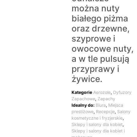
można nuty
białego piżma
oraz drzewne,
szyprowe i
owocowe nuty,
a w tle pulsują
przyprawy i
żywice.
Kategorie
Aerozole
,
Dyfuzory
Zapachowe
,
Zapachy
Idealny do:
Biura
,
Miejsca
prestiżowe
,
Recepcje
,
Salony
kosmetyczne i fryzjerskie
,
Sklepy i salony dla kobiet
,
Sklepy i salony dla kobiet i