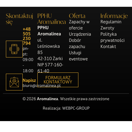
Skontaktuj
PPHU
Oferta
Informacje
się
Aromalinea
Zapachy w
Regulamin
PPHU
ofercie
Zwroty
+48
505
Aromalinea
Urządzenia
Polityka
230
ul.
Dobór
prywatności
794
Leśniowska
zapachu
Kontakt
pn-
85
Usługi
pt:
42-310 Żarki
eventowe
09:00
NIP 577-160-
-
18:00
61-40
FORMULARZ
Napisz
KONTAKTOWY
biuro@aromalinea.pl
© 2026
Aromalinea
. Wszelkie prawa zastrzeżone
Realizacja:
WEBPC-GROUP