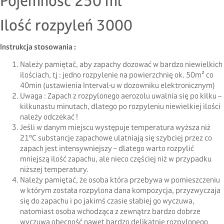
Pojemność 250 ml
Ilość rozpyleń 3000
Instrukcja stosowania :
Należy pamiętać, aby zapachy dozować w bardzo niewielkich
ilościach, tj : jedno rozpylenie na powierzchnię ok. 50m² co
40min (ustawienia Interval-u w dozowniku elektronicznym)
Uwaga : Zapach z rozpylonego aerozolu uwalnia się po kilku –
kilkunastu minutach, dlatego po rozpyleniu niewielkiej ilości
należy odczekać !
Jeśli w danym miejscu występuje temperatura wyższa niż
21°C substancje zapachowe ulatniają się szybciej przez co
zapach jest intensywniejszy – dlatego warto rozpylić
mniejszą ilość zapachu, ale nieco częściej niż w przypadku
niższej temperatury.
Należy pamiętać, że osoba która przebywa w pomieszczeniu
w którym została rozpylona dana kompozycja, przyzwyczaja
się do zapachu i po jakimś czasie słabiej go wyczuwa,
natomiast osoba wchodząca z zewnątrz bardzo dobrze
wyczuwa obecność nawet bardzo delikatnie rozpylonego