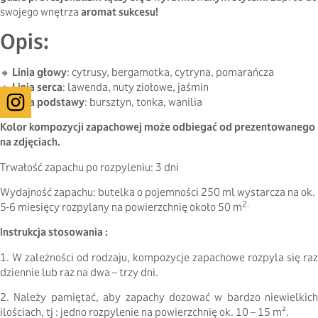
swojego wnętrza
aromat sukcesu!
Opis:
🔸
Linia głowy
: cytrusy, bergamotka, cytryna, pomarańcza
🔸
Linia serca
: lawenda, nuty ziołowe, jaśmin
🔸
Linia podstawy
: bursztyn, tonka, wanilia
Kolor kompozycji zapachowej może odbiegać od prezentowanego
na zdjęciach.
Trwałość zapachu po rozpyleniu: 3 dni
Wydajność zapachu: butelka o pojemności 250 ml wystarcza na ok.
2.
5-6 miesięcy rozpylany na powierzchnię około 50 m
Instrukcja stosowania :
1. W zależności od rodzaju, kompozycje zapachowe rozpyla się raz
dziennie lub raz na dwa – trzy dni.
2. Należy pamiętać, aby zapachy dozować w bardzo niewielkich
ilościach, tj : jedno rozpylenie na powierzchnię ok. 10 – 15 m².