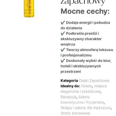
zapachowy
Mocne cechy:
✔
Dodaje energii i pobudza
do działania
✔
Podkreśla prestiż i
ekskluzywny charakter
wnętrza
✔
Tworzy atmosferę luksusu
i profesjonalizmu
✔
Doskonały wybór do biur,
hoteli i ekskluzywnych
przestrzeni
Kategoria
Olejki Zapachowe
Idealny do:
Hotele
,
miejsca
eleganckie i prestiżowe
,
Recepcje
,
Salony
kosmetyczne i fryzjerskie
,
Sklepy i salony dla mężczyzn
,
Strefy biznesowe