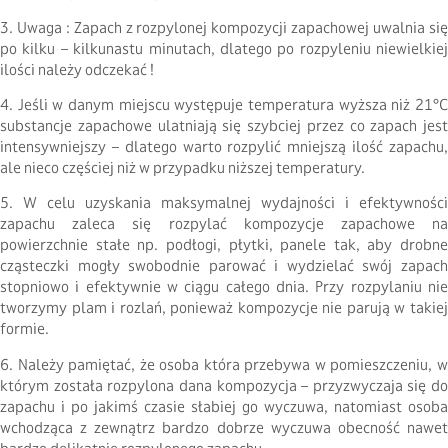
3. Uwaga : Zapach z rozpylonej kompozycji zapachowej uwalnia się
po kilku – kilkunastu minutach, dlatego po rozpyleniu niewielkiej
ilości należy odczekać !
4. Jeśli w danym miejscu występuje temperatura wyższa niż 21°C
substancje zapachowe ulatniają się szybciej przez co zapach jest
intensywniejszy – dlatego warto rozpylić mniejszą ilość zapachu,
ale nieco częściej niż w przypadku niższej temperatury.
5. W celu uzyskania maksymalnej wydajności i efektywności
zapachu zaleca się rozpylać kompozycje zapachowe na
powierzchnie stałe np. podłogi, płytki, panele tak, aby drobne
cząsteczki mogły swobodnie parować i wydzielać swój zapach
stopniowo i efektywnie w ciągu całego dnia. Przy rozpylaniu nie
tworzymy plam i rozlań, ponieważ kompozycje nie parują w takiej
formie.
6. Należy pamiętać, że osoba która przebywa w pomieszczeniu, w
którym została rozpylona dana kompozycja – przyzwyczaja się do
zapachu i po jakimś czasie słabiej go wyczuwa, natomiast osoba
wchodząca z zewnątrz bardzo dobrze wyczuwa obecność nawet