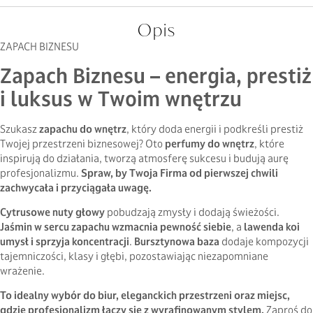
Opis
ZAPACH BIZNESU
Zapach Biznesu – energia, prestiż
i luksus w Twoim wnętrzu
Szukasz
zapachu do wnętrz
, który doda energii i podkreśli prestiż
Twojej przestrzeni biznesowej? Oto
perfumy do wnętrz
, które
inspirują do działania, tworzą atmosferę sukcesu i budują aurę
profesjonalizmu.
Spraw, by Twoj
a
Firma
od pierwszej chwili
zachwycał
a
i przyciągał
a
uwagę.
Cytrusowe nuty głowy
pobudzają zmysły i dodają świeżości.
Jaśmin w sercu zapachu wzmacnia pewność siebie
, a
lawenda koi
umysł i sprzyja koncentracji
.
Bursztynowa baza
dodaje kompozycji
tajemniczości, klasy i głębi, pozostawiając niezapomniane
wrażenie.
To idealny wybór do biur, eleganckich przestrzeni oraz miejsc,
gdzie profesjonalizm łączy się z wyrafinowanym stylem.
Zaproś do