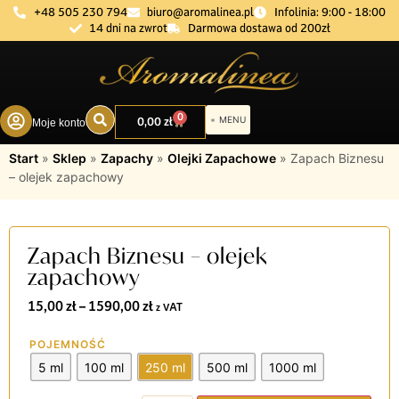
+48 505 230 794
biuro@aromalinea.pl
Infolinia: 9:00 - 18:00
14 dni na zwrot
Darmowa dostawa od 200zł
0
0,00
zł
Moje konto
DOBÓR ZAPACHU
Start
»
Sklep
»
Zapachy
»
Olejki Zapachowe
»
Zapach Biznesu
– olejek zapachowy
Zapach Biznesu – olejek
zapachowy
15,00
zł
–
1590,00
zł
z VAT
POJEMNOŚĆ
5 ml
100 ml
250 ml
500 ml
1000 ml