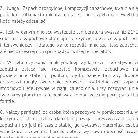
3. Uwaga : Zapach z rozpylonej kompozycji zapachowej uwalnia się
po kilku – kilkunastu minutach, dlatego po rozpyleniu niewielkiej
ilości należy odczekać !
4. Jeśli w danym miejscu występuje temperatura wyższa niż 21°C
substancje zapachowe ulatniają się szybciej przez co zapach jest
intensywniejszy – dlatego warto rozpylić mniejszą ilość zapachu,
ale nieco częściej niż w przypadku niższej temperatury.
5. W celu uzyskania maksymalnej wydajności i efektywności
zapachu zaleca się rozpylać kompozycje zapachowe na
powierzchnie stałe np. podłogi, płytki, panele tak, aby drobne
cząsteczki mogły swobodnie parować i wydzielać swój zapach
stopniowo i efektywnie w ciągu całego dnia. Przy rozpylaniu nie
tworzymy plam i rozlań, ponieważ kompozycje nie parują w takiej
formie.
6. Należy pamiętać, że osoba która przebywa w pomieszczeniu, w
którym została rozpylona dana kompozycja – przyzwyczaja się do
zapachu i po jakimś czasie słabiej go wyczuwa, natomiast osoba
wchodząca z zewnątrz bardzo dobrze wyczuwa obecność nawet
bardzo delikatnie rozpylonego zapachu.