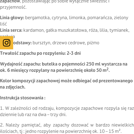
zapachów
, pozostawiając po sobie wyłącznie świeżość i
przyjemność.
Linia głowy:
bergamotka, cytryna, limonka, pomarańcza, zielony
liść
Linia serca:
kardamon, gałka muszkatołowa, róża, lilia, tymianek,
szałwia
Linia podstawy:
bursztyn, drzewo cedrowe, piżmo
Trwałość zapachu po rozpyleniu: 2-3 dni
Wydajność zapachu: butelka o pojemności 250 ml wystarcza na
2
ok. 6 miesięcy rozpylany na powierzchnię około 50 m
.
Kolor kompozycji zapachowej może odbiegać od prezentowanego
na zdjęciach.
Instrukcja stosowania :
1. W zależności od rodzaju, kompozycje zapachowe rozpyla się raz
dziennie lub raz na dwa – trzy dni.
2. Należy pamiętać, aby zapachy dozować w bardzo niewielkich
ilościach, tj : jedno rozpylenie na powierzchnię ok. 10 – 15 m².