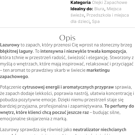
Kategoria
Olejki Zapachowe
Idealny do:
Biura
,
Miejsca
świeże
,
Przedszkola i miejsca
dla dzieci
,
Spa
Opis
Lazurowy
to zapach, który przenosi Cię wprost na słoneczny brzeg
błękitnej laguny
. To
intensywna i niezwykle trwała kompozycja
,
która tchnie w przestrzeń radość, świeżość i elegancję. Stworzony z
myślą o wnętrzach, które mają inspirować, relaksować i przyciągać
– ten aromat to prawdziwy skarb w świecie
marketingu
zapachowego
.
Połączenie
cytrusowej energii i aromatycznych przypraw
sprawia,
że zapach dodaje lekkości, poprawia nastrój, ułatwia koncentrację i
pobudza pozytywne emocje. Dzięki niemu przestrzeń staje się
bardziej przyjazna, profesjonalna i zapamiętywana.
To perfumy do
wnętrz, które klienci chcą poczuć jeszcze raz
– budując silne,
emocjonalne skojarzenia z marką.
Lazurowy sprawdza się również jako
neutralizator niechcianych