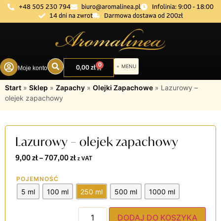
+48 505 230 794
biuro@aromalinea.pl
Infolinia: 9:00 - 18:00
14 dni na zwrot
Darmowa dostawa od 200zł
0
0,00
zł
Moje konto
DOBÓR ZAPACHU
Start
»
Sklep
»
Zapachy
»
Olejki Zapachowe
»
Lazurowy –
olejek zapachowy
Lazurowy – olejek zapachowy
9,00
zł
–
707,00
zł
z VAT
POJEMNOŚĆ
5 ml
100 ml
250 ml
500 ml
1000 ml
DODAJ DO KOSZYKA