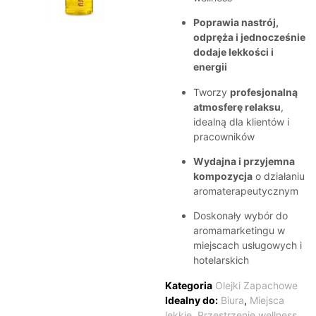
Poprawia nastrój,
odpręża i jednocześnie
dodaje lekkości i
energii
Tworzy
profesjonalną
atmosferę relaksu
,
idealną dla klientów i
pracowników
Wydajna i przyjemna
kompozycja
o działaniu
aromaterapeutycznym
Doskonały wybór do
aromamarketingu w
miejscach usługowych i
hotelarskich
Kategoria
Olejki Zapachowe
Idealny do:
Biura
,
Miejsca
lekkie
,
Przestrzenie wellness
,