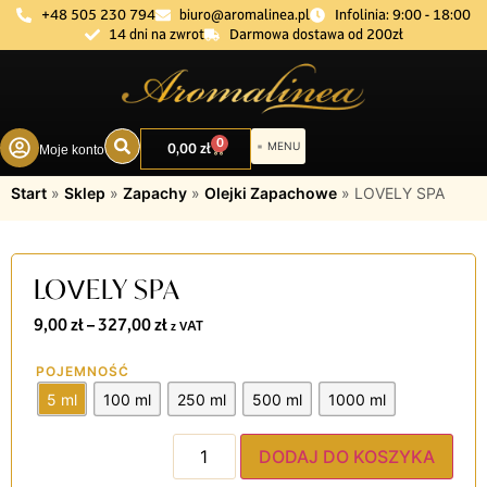
+48 505 230 794
biuro@aromalinea.pl
Infolinia: 9:00 - 18:00
14 dni na zwrot
Darmowa dostawa od 200zł
0
0,00
zł
Moje konto
DOBÓR ZAPACHU
Start
»
Sklep
»
Zapachy
»
Olejki Zapachowe
»
LOVELY SPA
LOVELY SPA
9,00
zł
–
327,00
zł
z VAT
POJEMNOŚĆ
5 ml
100 ml
250 ml
500 ml
1000 ml
DODAJ DO KOSZYKA