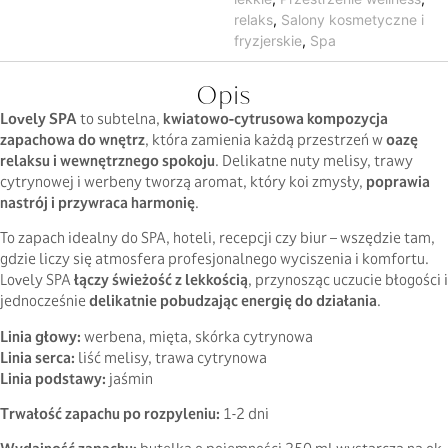
relaks
,
Salony kosmetyczne i
fryzjerskie
,
Spa
Opis
Lovely SPA
to subtelna,
kwiatowo-cytrusowa kompozycja
zapachowa do wnętrz
, która zamienia każdą przestrzeń w
oazę
relaksu i wewnętrznego spokoju
. Delikatne nuty melisy, trawy
cytrynowej i werbeny tworzą aromat, który koi zmysły,
poprawia
nastrój i przywraca harmonię
.
To zapach idealny do SPA, hoteli, recepcji czy biur – wszędzie tam,
gdzie liczy się atmosfera profesjonalnego wyciszenia i komfortu.
Lovely SPA
łączy świeżość z lekkością
, przynosząc uczucie błogości i
jednocześnie
delikatnie pobudzając energię do działania
.
Linia głowy:
werbena, mięta, skórka cytrynowa
Linia serca:
liść melisy, trawa cytrynowa
Linia podstawy:
jaśmin
Trwałość zapachu po rozpyleniu:
1-2 dni