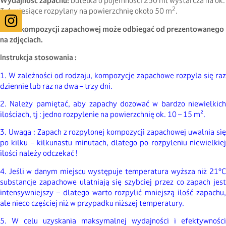
Wydajność zapachu:
butelka o pojemności 250 ml wystarcza na ok.
2
3-4 miesiące rozpylany na powierzchnię około 50 m
.
Kolor kompozycji zapachowej może odbiegać od prezentowanego
na zdjęciach.
Instrukcja stosowania :
1. W zależności od rodzaju, kompozycje zapachowe rozpyla się raz
dziennie lub raz na dwa – trzy dni.
2. Należy pamiętać, aby zapachy dozować w bardzo niewielkich
ilościach, tj : jedno rozpylenie na powierzchnię ok. 10 – 15 m².
3. Uwaga : Zapach z rozpylonej kompozycji zapachowej uwalnia się
po kilku – kilkunastu minutach, dlatego po rozpyleniu niewielkiej
ilości należy odczekać !
4. Jeśli w danym miejscu występuje temperatura wyższa niż 21°C
substancje zapachowe ulatniają się szybciej przez co zapach jest
intensywniejszy – dlatego warto rozpylić mniejszą ilość zapachu,
ale nieco częściej niż w przypadku niższej temperatury.
5. W celu uzyskania maksymalnej wydajności i efektywności