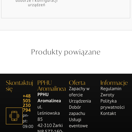
doborze i konfiguracji
urządzeń
Produkty powiązane
Skontaktuj
PPHU
Oferta
Informacje
się
Aromalinea
Zapachy w
Regulamin
PPHU
ofercie
Zwroty
+48
505
Aromalinea
Urządzenia
Polityka
230
ul.
Dobór
prywatności
794
Leśniowska
zapachu
Kontakt
pn-
85
Usługi
pt:
42-310 Żarki
eventowe
09:00
NIP 577-160-
-