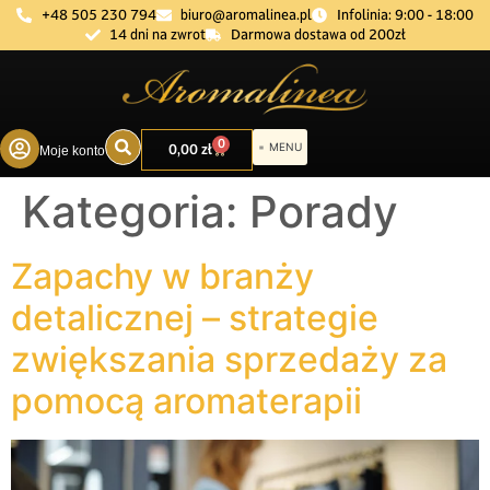
+48 505 230 794
biuro@aromalinea.pl
Infolinia: 9:00 - 18:00
14 dni na zwrot
Darmowa dostawa od 200zł
0
0,00
zł
Moje konto
DOBÓR ZAPACHU
Kategoria:
Porady
Zapachy w branży
detalicznej – strategie
zwiększania sprzedaży za
pomocą aromaterapii