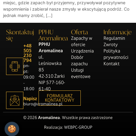
miejsc, gdzie zapach był przyjemny, przywoływał pozytywne
wspomnienia i zabierał nasze zmysły w ekscytującą podróż. Co
jednak mamy zrobić, […]
Skontaktuj
PPHU
Oferta
Informacje
się
Aromalinea
Zapachy w
Regulamin
PPHU
ofercie
Zwroty
+48
505
Aromalinea
Urządzenia
Polityka
230
ul.
Dobór
prywatności
794
Leśniowska
zapachu
Kontakt
pn-
85
Usługi
pt:
42-310 Żarki
eventowe
09:00
NIP 577-160-
-
18:00
61-40
FORMULARZ
Napisz
KONTAKTOWY
biuro@aromalinea.pl
© 2026
Aromalinea
. Wszelkie prawa zastrzeżone
Realizacja:
WEBPC-GROUP
🍪